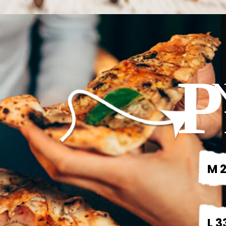
P
M 2
L 3