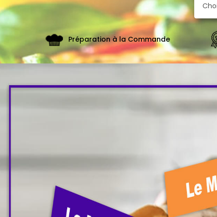
De
Fidélité
Vos
Préparation à la Commande
Avis
Zones
de
Livraison