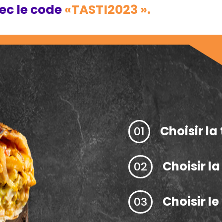
vec le code
«TASTI2023 ».
Choisir la 
01
Choisir l
02
Choisir l
03