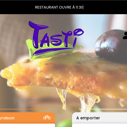
Vous pou
ivraison
A emporter