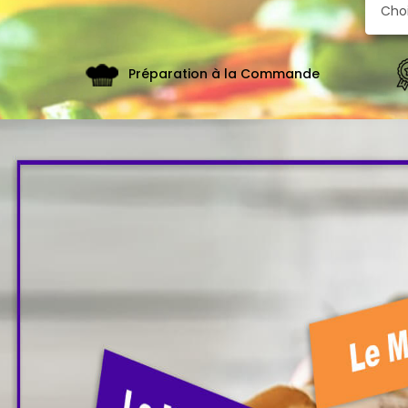
De
Fidélité
Vos
Préparation à la Commande
Avis
Zones
de
Livraison