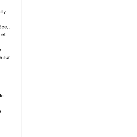
lly
ce, .
 et
à
e sur
de
n