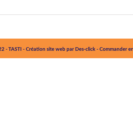
22 -
TASTI
- Création site web par
Des-click
-
Commander en 