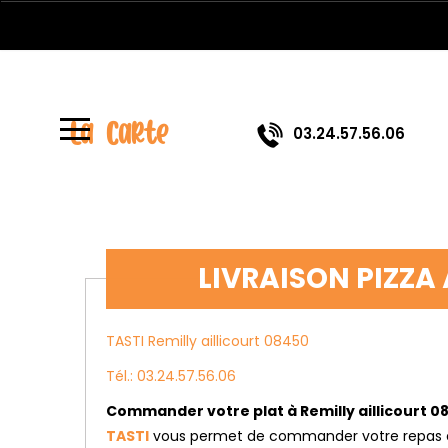
À
Emporter
La Carte
03.24.57.56.06
Allergènes
Charte
Qualité
C.G.V
LIVRAISON PIZZA 
Contact
Mentions
TASTI Remilly aillicourt 08450
Légales
Tél.: 03.24.57.56.06
Mobile
Commander votre plat à Remilly aillicourt 0
TASTI
vous permet de commander votre repas en 
Programme