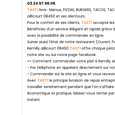
03.24.57.56.06
.
De
Fidélité
TASTI
livre : Menus, PIZZAS, BURGERS, TACOS, TAC
aillicourt 08450 et ses alentours.
Vos
Pour le confort de ses clients,
TASTI
accepte les 
Avis
Bénéficiez d'un service élégant et rapide grâce à n
avec la possibilité de commander en ligne.
Zones
Suiver aussi l'état de notre restaurant (Ouvert
de
Livraison
Remilly aillicourt 08450
TASTI
offre chaque pério
notre site ou sur notre page facebook.
=> Comment commander votre plat à Remilly ail
- Par téléphone en appelant directement sur n
- Commander sur le site en ligne et vous receve
Avec
TASTI
le principe livraison de repas entrep
travailler sereinement pendant que l'on s'affaire
économique et pratique, laissez-vous tenter par l
instant.