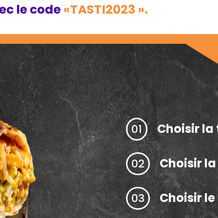
vec le code
«TASTI2023 ».
Choisir la 
01
Choisir l
02
Choisir l
03