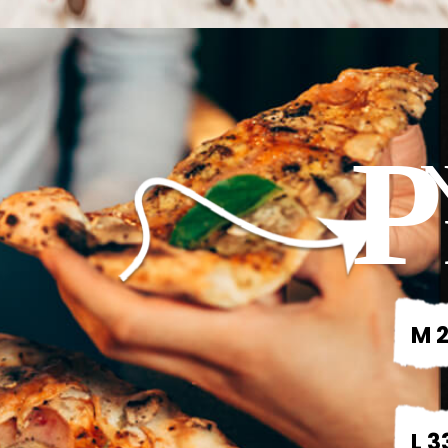
P
M 2
L 3