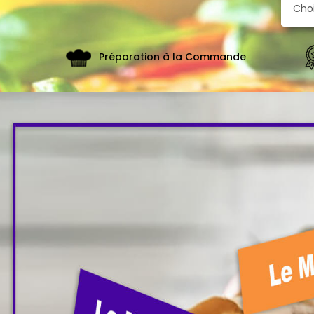
De
Fidélité
Vos
Préparation à la Commande
Avis
Zones
de
Livraison