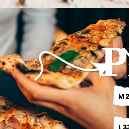
P
M 2
L 3