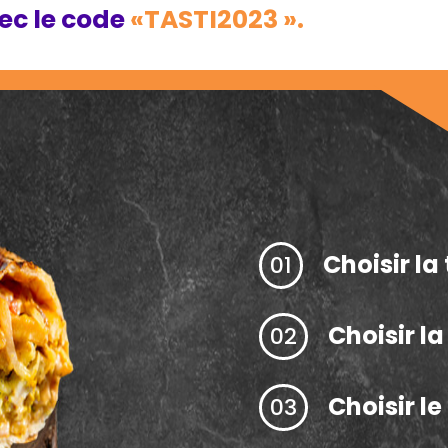
vec le code
«TASTI2023 ».
Choisir la 
01
Choisir l
02
Choisir l
03