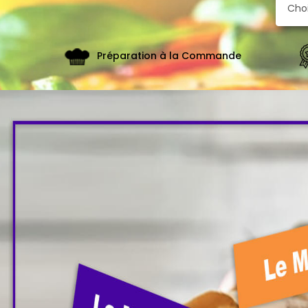
De
Fidélité
Vos
Préparation à la Commande
Avis
Zones
de
Livraison